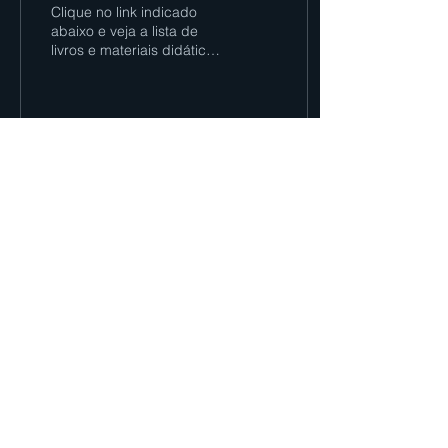
Clique no link indicado
abaixo e veja a lista de
livros e materiais didáticos
de seu filho(a) para o ano
letivo de 2021 de acordo
com o...
1816
0
1
ÁREA RESTRITA
77 99198-3741
Rua COOPEB, 268. Recanto dos Pássaros, Barreiras -
BA