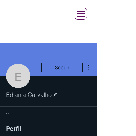
Mais ações
Seguir
Edlania Carvalho
Escritor
Edlania Carvalho
Perfil